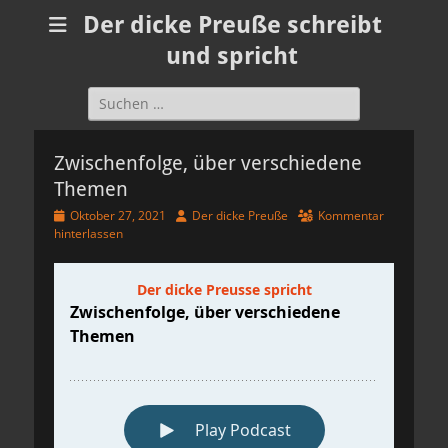
Der dicke Preuße schreibt
und spricht
Suchen
nach:
Zwischenfolge, über verschiedene
Themen
Veröffentlicht
Autor
Oktober 27, 2021
Der dicke Preuße
Kommentar
am
hinterlassen