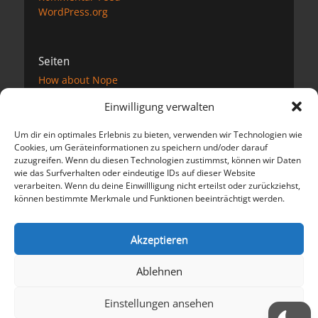
WordPress.org
Seiten
How about Nope
Impressum
Einwilligung verwalten
Datenschutzerklärung
Kontakt
Um dir ein optimales Erlebnis zu bieten, verwenden wir Technologien wie
Links
Cookies, um Geräteinformationen zu speichern und/oder darauf
Podcast
zuzugreifen. Wenn du diesen Technologien zustimmst, können wir Daten
Unterstützung
wie das Surfverhalten oder eindeutige IDs auf dieser Website
verarbeiten. Wenn du deine Einwillligung nicht erteilst oder zurückziehst,
können bestimmte Merkmale und Funktionen beeinträchtigt werden.
Meta
Anmelden
Akzeptieren
Eintrags-Feed
Kommentar-Feed
Ablehnen
WordPress.org
Einstellungen ansehen
Copyright © 2026
Der dicke Preuße schreibt und spricht
. Alle