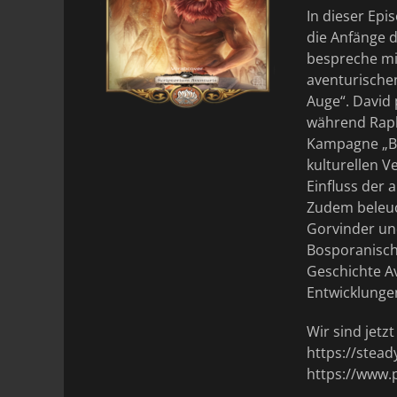
In dieser Ep
die Anfänge d
bespreche mi
aventurische
Auge“. David 
während Raph
Kampagne „Bl
kulturellen 
Einfluss der 
Zudem beleuc
Gorvinder un
Bosporanische
Geschichte A
Entwicklungen
Wir sind jetz
https://stea
https://www.