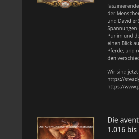
faszinierend
der Menschen 
und David erö
Spannungen di
Punim und de
einen Blick a
Pferde, und 
den verschie
Wir sind jetz
https://stea
https://www.
Die avent
1.016 bis