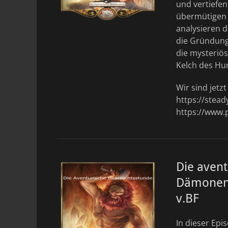
und vertiefen
übermütigen 
analysieren 
die Gründung
die mysteriö
Kelch des Hu
Wir sind jetz
https://stea
https://www.
Die avent
Dämonens
v.BF
In dieser Epi