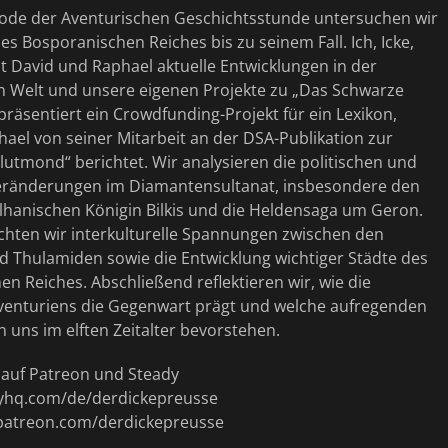
isode der Aventurischen Geschichtsstunde untersuchen wir
es Bosporanischen Reiches bis zu seinem Fall. Ich, Icke,
t David und Raphael aktuelle Entwicklungen in der
n Welt und unsere eigenen Projekte zu „Das Schwarze
präsentiert ein Crowdfunding-Projekt für ein Lexikon,
ael von seiner Mitarbeit an der DSA-Publikation zur
utmond“ berichtet. Wir analysieren die politischen und
Veränderungen im Diamantensultanat, insbesondere den
alhanischen Königin Bilkis und die Heldensaga um Geron.
hten wir interkulturelle Spannungen zwischen den
d Thulamiden sowie die Entwicklung wichtiger Städte des
n Reiches. Abschließend reflektieren wir, wie die
venturiens die Gegenwart prägt und welche aufregenden
 uns im elften Zeitalter bevorstehen.
t auf Patreon und Steady
dyhq.com/de/derdickepreusse
patreon.com/derdickepreusse