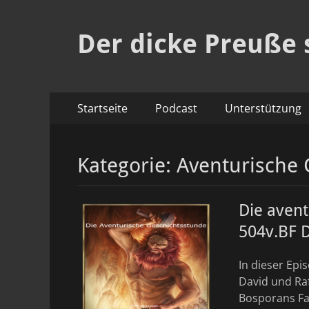
Der dicke Preuße 
Primäres
Zum
Startseite
Podcast
Unterstützung
Inhalt
Menü
springen
Kategorie:
Aventurische 
Die avent
504v.BF D
In dieser Ep
David und Raf
Bosporans Fal