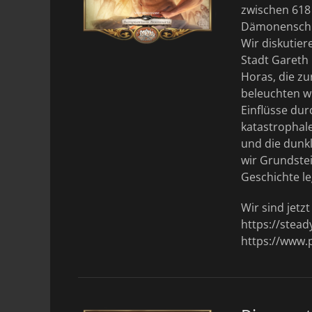
zwischen 618 
Dämonenschla
Wir diskutier
Stadt Gareth
Horas, die zu
beleuchten w
Einflüsse dur
katastrophal
und die dunk
wir Grundstei
Geschichte le
Wir sind jetz
https://stea
https://www.