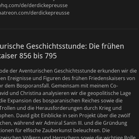
dyhq.com/de/derdickepreusse
patreon.com/derdickepreusse
urische Geschichtsstunde: Die frühen
aiser 856 bis 795
isode der Aventurischen Geschichtsstunde erkunden wir die
en Ereignisse und Figuren des frühen Friedenskaisers von
vor dem Bosporansfall. Gemeinsam mit meinem Co-
id und Christina analysieren wir die geopolitische Lage
 die Expansion des bosparanischen Reiches sowie die
 Trollen und die Herausforderungen durch Krieg und
phen. David gibt Einblicke in sein Projekt über die zwölf
rchen, während wir Admiral Sanin III. und die Gründung
utionen für elfische Zauberkunst beleuchten. Die
zwischen Völkern und Herrschern sowie die wichtige Rolle