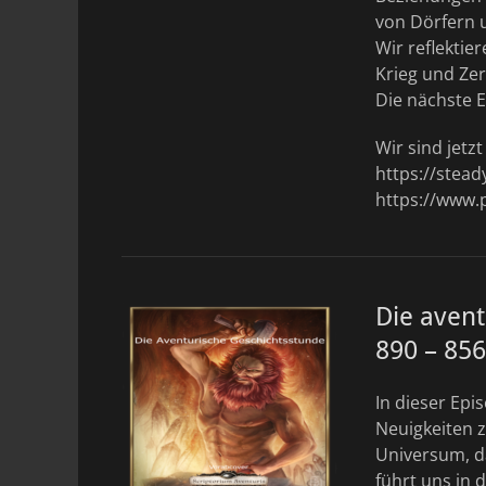
von Dörfern 
Wir reflektie
Krieg und Ze
Die nächste 
Wir sind jetz
https://stea
https://www.
Die avent
890 – 856
In dieser Ep
Neuigkeiten 
Universum, d
führt uns in 