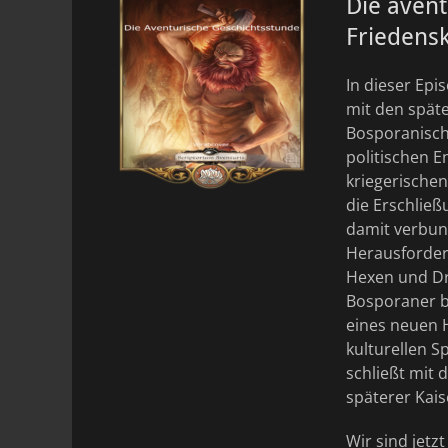
Die avent
Friedensk
In dieser Ep
mit den spät
Bosporanische
politischen 
kriegerischen
die Erschließ
damit verbun
Herausforder
Hexen und Dr
Bosporaner b
eines neuen H
kulturellen 
schließt mit
späterer Kais
Wir sind jetz