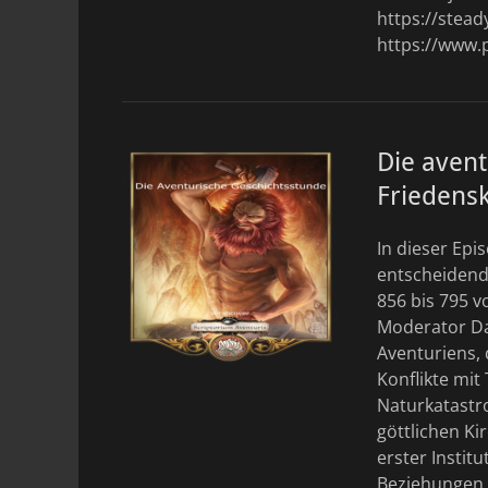
https://stea
https://www.
Die avent
Friedensk
In dieser Ep
entscheidend
856 bis 795 
Moderator Dav
Aventuriens,
Konflikte mit
Naturkatastro
göttlichen Ki
erster Instit
Beziehungen 