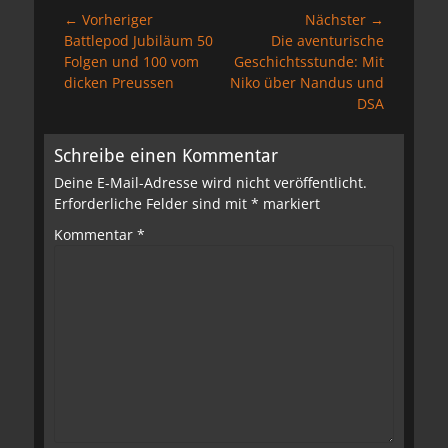
Beitragsnavigation
← Vorheriger
Nächster →
Vorheriger
Nächster
Battlepod Jubiläum 50
Die aventurische
Beitrag:
Beitrag:
Folgen und 100 vom
Geschichtsstunde: Mit
dicken Preussen
Niko über Nandus und
DSA
Schreibe einen Kommentar
Deine E-Mail-Adresse wird nicht veröffentlicht.
Erforderliche Felder sind mit
*
markiert
Kommentar
*