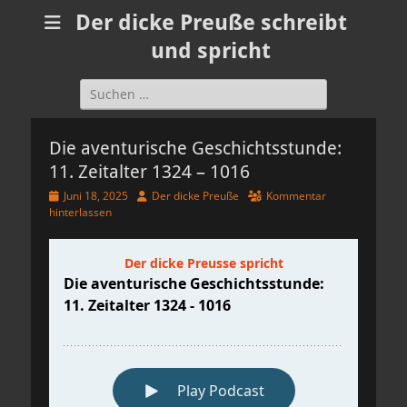
Der dicke Preuße schreibt
und spricht
Suchen
nach:
Die aventurische Geschichtsstunde:
11. Zeitalter 1324 – 1016
Veröffentlicht
Autor
Juni 18, 2025
Der dicke Preuße
Kommentar
am
hinterlassen