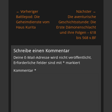
Beitragsnavigation
← Vorheriger
Nächster →
Vorheriger
Nächster
Battlepod: Die
Die aventurische
Beitrag:
Beitrag:
Geheimdienste vom
Geschichtsstunde: Die
Haus Kurita
Erste Dämonenschlacht
und ihre Folgen – 618
bis 568 v.BF
Schreibe einen Kommentar
Deine E-Mail-Adresse wird nicht veröffentlicht.
Erforderliche Felder sind mit
*
markiert
Kommentar
*