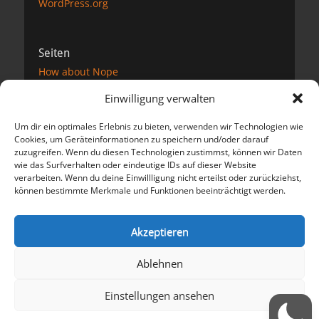
WordPress.org
Seiten
How about Nope
Impressum
Einwilligung verwalten
Datenschutzerklärung
Kontakt
Um dir ein optimales Erlebnis zu bieten, verwenden wir Technologien wie
Links
Cookies, um Geräteinformationen zu speichern und/oder darauf
Podcast
zuzugreifen. Wenn du diesen Technologien zustimmst, können wir Daten
Unterstützung
wie das Surfverhalten oder eindeutige IDs auf dieser Website
verarbeiten. Wenn du deine Einwillligung nicht erteilst oder zurückziehst,
können bestimmte Merkmale und Funktionen beeinträchtigt werden.
Meta
Anmelden
Akzeptieren
Eintrags-Feed
Kommentar-Feed
Ablehnen
WordPress.org
Einstellungen ansehen
Copyright © 2026
Der dicke Preuße schreibt und spricht
. Alle