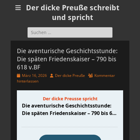
Der dicke Preuße schreibt
und spricht
Suchen
nach:
Die aventurische Geschichtsstunde:
Die späten Friedenskaiser – 790 bis
618 v.BF
Veröffentlicht
Autor
März 16, 2026
Der dicke Preuße
Kommentar
am
hinterlassen