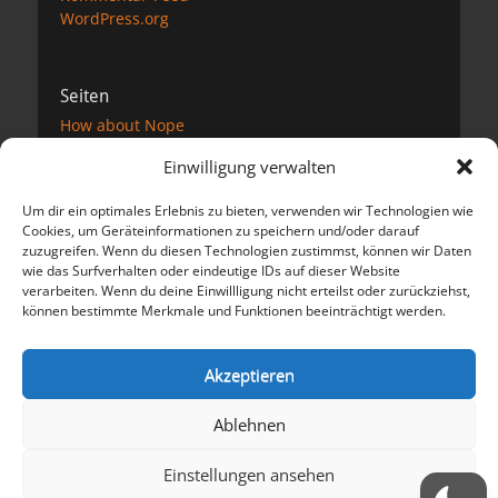
WordPress.org
Seiten
How about Nope
Impressum
Einwilligung verwalten
Datenschutzerklärung
Kontakt
Um dir ein optimales Erlebnis zu bieten, verwenden wir Technologien wie
Links
Cookies, um Geräteinformationen zu speichern und/oder darauf
Podcast
zuzugreifen. Wenn du diesen Technologien zustimmst, können wir Daten
Unterstützung
wie das Surfverhalten oder eindeutige IDs auf dieser Website
verarbeiten. Wenn du deine Einwillligung nicht erteilst oder zurückziehst,
können bestimmte Merkmale und Funktionen beeinträchtigt werden.
Meta
Anmelden
Akzeptieren
Eintrags-Feed
Kommentar-Feed
Ablehnen
WordPress.org
Einstellungen ansehen
Copyright © 2026
Der dicke Preuße schreibt und spricht
. Alle