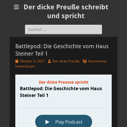
Der dicke Preuße schreibt
und spricht
Suchen
nach:
Battlepod: Die Geschichte vom Haus
Steiner Teil 1
Veröffentlicht
Autor
Oktober 3, 2021
Der dicke Preuße
Kommentar
am
hinterlassen