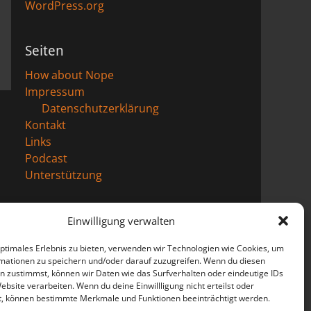
WordPress.org
Seiten
How about Nope
Impressum
Datenschutzerklärung
Kontakt
Links
Podcast
Unterstützung
Einwilligung verwalten
optimales Erlebnis zu bieten, verwenden wir Technologien wie Cookies, um
mationen zu speichern und/oder darauf zuzugreifen. Wenn du diesen
n zustimmst, können wir Daten wie das Surfverhalten oder eindeutige IDs
ebsite verarbeiten. Wenn du deine Einwillligung nicht erteilst oder
t, können bestimmte Merkmale und Funktionen beeinträchtigt werden.