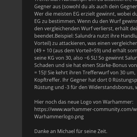
Gegner aus (sowohl du als auch dein Gegner w
Wer die meisten EG erzielt gewinnt, wobei du
EG zu bestimmen. Wenn du den Wurf gewinnst
den vergleichenden Wurf verlierst, erhält de
beendet.Beispiel: Salundra nutzt ihre Handl
Vorteil) zu attackieren, was einen vergleich
(49 + 10 (aus dem Vorteil=59) und erhält som
seine KG von 30, also −6 SL! So gewinnt Sal
Schaden und sie hat einen Stärke-Bonus von 
= 15)! Sie kehrt ihren Trefferwurf von 30 um
Kopftreffer. Ihr Gegner hat dort 0 Rüstungspu
Rüstung und -3 für den Widerstandsbonus, w
Hier noch das neue Logo von Warhammer:
https://www.warhammer-community.com/wp-
Warhammerlogo.png
Danke an Michael für seine Zeit.