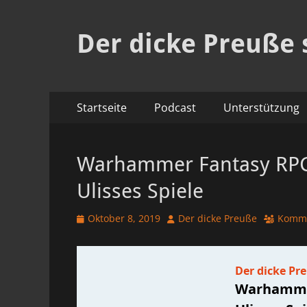
Der dicke Preuße 
Primäres
Zum
Startseite
Podcast
Unterstützung
Inhalt
Menü
springen
Warhammer Fantasy RPG
Ulisses Spiele
Veröffentlicht
Autor
Oktober 8, 2019
Der dicke Preuße
Komme
am