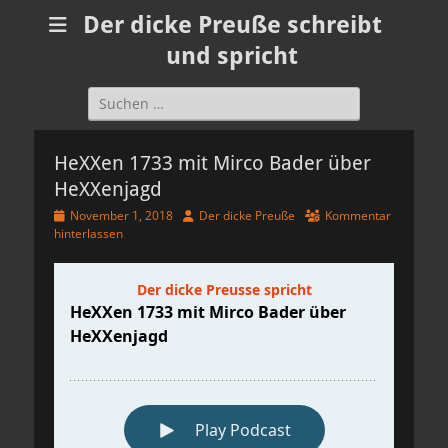
Der dicke Preuße schreibt
und spricht
Suchen
nach:
HeXXen 1733 mit Mirco Bader über
HeXXenjagd
Veröffentlicht
Autor
November 1, 2018
Der dicke Preuße
Kommentar
am
hinterlassen