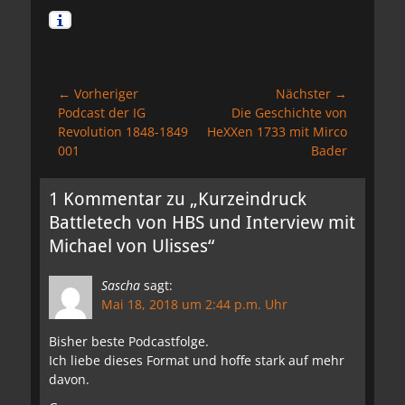
Beitragsnavigation
← Vorheriger
Nächster →
Vorheriger
Nächster
Podcast der IG
Die Geschichte von
Beitrag:
Beitrag:
Revolution 1848-1849
HeXXen 1733 mit Mirco
001
Bader
1 Kommentar zu „Kurzeindruck
Battletech von HBS und Interview mit
Michael von Ulisses“
Sascha
sagt:
Mai 18, 2018 um 2:44 p.m. Uhr
Bisher beste Podcastfolge.
Ich liebe dieses Format und hoffe stark auf mehr
davon.