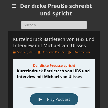
Der dicke Preuße schreibt
und spricht
Suchen
nach:
Kurzeindruck Battletech von HBS und
Interview mit Michael von Ulisses
Veröffentlicht
Autor
April 28, 2018
Der dicke Preuße
1 Kommentar
am