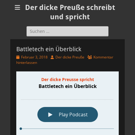
Der dicke Preuße schreibt
und spricht
Suchen
nach:
Battletech ein Überblick
Veröffentlicht
Autor
Februar 3, 2018
Der dicke Preuße
Kommentar
am
hinterlassen