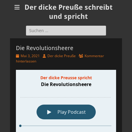
Der dicke Preuße schreibt
und spricht
Suchen
nach:
Die Revolutionsheere
Veröffentlicht
Autor
Mai 3, 2021
Der dicke Preuße
Kommentar
am
hinterlassen