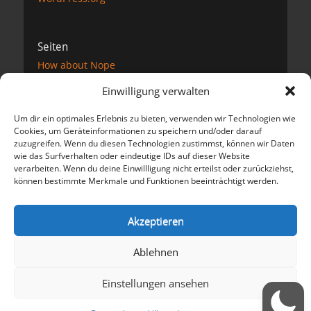
Seiten
How about Nope
Impressum
Einwilligung verwalten
Datenschutzerklärung
Kontakt
Um dir ein optimales Erlebnis zu bieten, verwenden wir Technologien wie
Links
Cookies, um Geräteinformationen zu speichern und/oder darauf
Podcast
zuzugreifen. Wenn du diesen Technologien zustimmst, können wir Daten
Unterstützung
wie das Surfverhalten oder eindeutige IDs auf dieser Website
verarbeiten. Wenn du deine Einwillligung nicht erteilst oder zurückziehst,
können bestimmte Merkmale und Funktionen beeinträchtigt werden.
Meta
Anmelden
Akzeptieren
Eintrags-Feed
Kommentar-Feed
Ablehnen
WordPress.org
Einstellungen ansehen
Copyright © 2026
Der dicke Preuße schreibt und spricht
. Alle
Rechte vorbehalten.
Datenschutzerklärung
| Catch