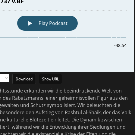
Download
Show URL
chtsstunde erkunden wir die beeindruckende Welt von
n des Rabatzmanns, einer geheimnisvollen Figur aus den
ewalten und Schutz symbolisiert. Wir beleuchten die
sbesondere den Aufstieg von Rashtul al-Shaik, der das Volk
ne kulturelle Blütezeit einleitet. Die Dynamik zwischen
ert, während wir die Entwicklung ihrer Siedlungen und
chten wir die existenzielle Krise der Elfen und die