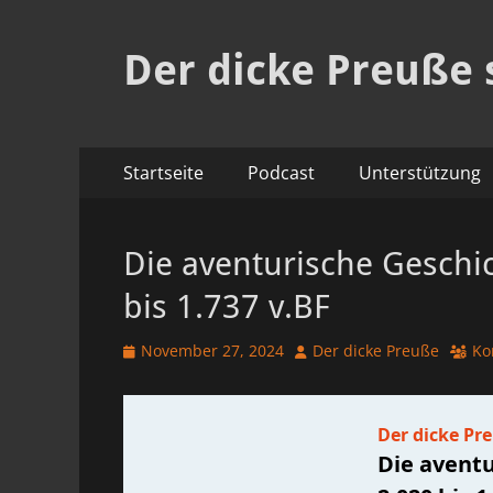
Der dicke Preuße 
Primäres
Zum
Startseite
Podcast
Unterstützung
Inhalt
Menü
springen
Die aventurische Geschic
bis 1.737 v.BF
Veröffentlicht
Autor
November 27, 2024
Der dicke Preuße
Ko
am