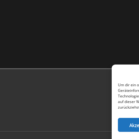
Um dir ein 
Geräteinfor
Technologie
auf dieser W
zurückziehs
Akze