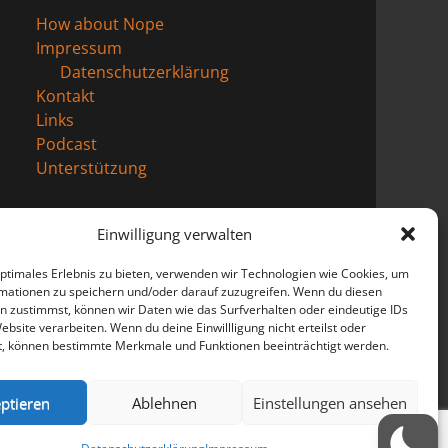
How about Nope
Impressum
Datenschutzerklärung
Kontakt
Links
Podcast
Unterstützung
Einwilligung verwalten
optimales Erlebnis zu bieten, verwenden wir Technologien wie Cookies, um
mationen zu speichern und/oder darauf zuzugreifen. Wenn du diesen
n zustimmst, können wir Daten wie das Surfverhalten oder eindeutige IDs
ebsite verarbeiten. Wenn du deine Einwillligung nicht erteilst oder
t, können bestimmte Merkmale und Funktionen beeinträchtigt werden.
ptieren
Ablehnen
Einstellungen ansehen