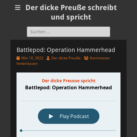
Der dicke Preuße schreibt
und spricht
Suchen
nach:
Battlepod: Operation Hammerhead
Veröffentlicht
Autor
Mai 10, 2022
Der dicke Preuße
Kommentar
am
hinterlassen